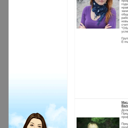
про
год
нра
зан
общ
рабо
нов
счит
"Общ
успе
Гру
E-ma
Мас
Вал
Дол
Пре
про
Пре
проф