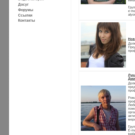
Досуг
Груп
Форумы
e-ma
alyo
Ссылки
Контакты
Нов
Дол
Пре
про
Лук
Дми
Дол
пре
про
Рома
проф
Люби
помо
орг
акт
мер
Груп
E-ma
topf