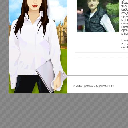
Веду
жизн
рабо
сту
про
мер
факу
помо
орга
мер
Груп
E-ma
one1
© 2014 Профком студентов НГТУ