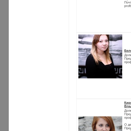
Поч
prof
Бел
Дол
Пре
про
Кир
Вла
Дол
Пре
про
О де
Пре