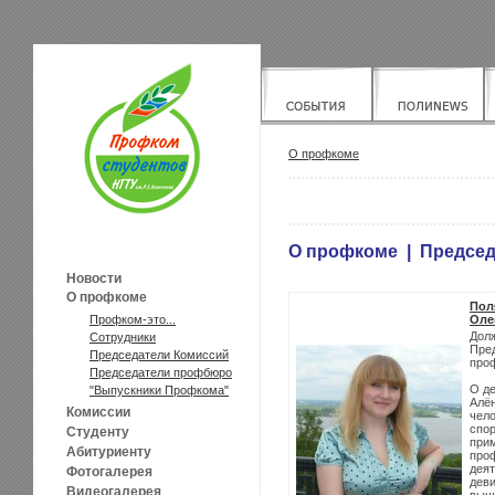
О профкоме
О профкоме | Предсе
Новости
О профкоме
Пол
Оле
Профком-это...
Дол
Сотрудники
Пре
Председатели Комиссий
про
Председатели профбюро
О де
"Выпускники Профкома"
Алён
Комиссии
чело
спо
Студенту
прим
Абитуриенту
про
деят
Фотогалерея
деви
Видеогалерея
выше