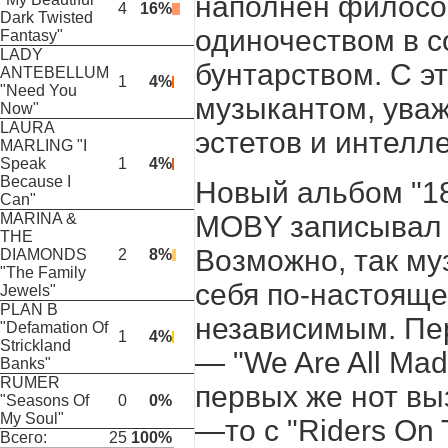
наполнен филосо
4
16%
Dark Twisted
одиночеством в с
Fantasy"
LADY
бунтарством. С э
ANTEBELLUM
1
4%
"Need You
музыкантом, ува
Now"
LAURA
эстетов и интелл
MARLING "I
Speak
1
4%
Because I
Новый альбом "18"
Can"
MOBY
записывал 
MARINA &
THE
Возможно, так м
DIAMONDS
2
8%
"The Family
себя по-настоящ
Jewels"
PLAN B
независимым. Пер
"Defamation Of
1
4%
Strickland
— "
We
Are
All
Mad
Banks"
RUMER
первых же нот в
"Seasons Of
0
0%
My Soul"
—то с "
Riders
On
Всего:
25
100%