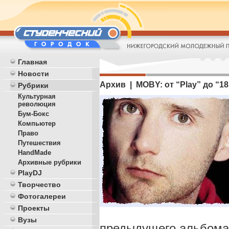
Главная
Новости
Архив | MOBY: от “Play” до “18
Рубрики
Культурная
революция
Бум-Бокс
Компьютер
Право
Путешествия
HandMade
Архивные рубрики
PlayDJ
Творчество
Фотогалереи
Проекты
Вузы
предыдущего альбома