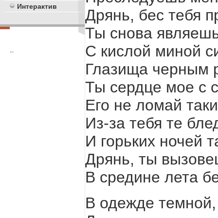
Интерактив
Дрянь, бес тебя п
Ты снова являешьс
С кислой миной с
**
Глазища черным 
Ты сердце мое с с
Его не ломай так
Из-за тебя те бл
И горьких ночей т
Дрянь, ты вызове
В средине лета бе
В одежде темной,