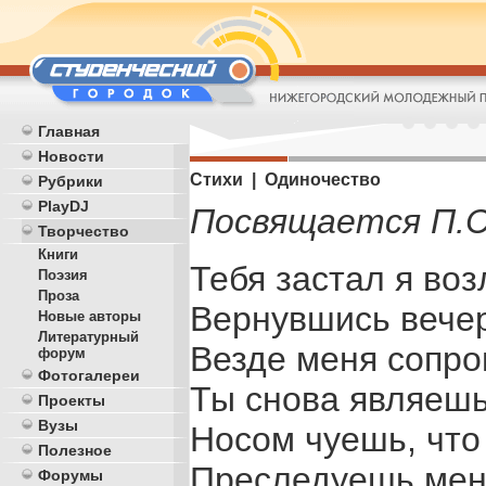
Главная
Новости
Стихи | Одиночество
Рубрики
PlayDJ
Посвящается П.С
Творчество
Книги
Тебя застал я воз
Поэзия
Проза
Вернувшись вече
Новые авторы
Литературный
Везде меня сопро
форум
Фотогалереи
Ты снова являешь
Проекты
Вузы
Носом чуешь, что
Полезное
Преследуешь меня
Форумы