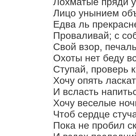
Лохматые пряди у
Лицо унынием объ
Едва ль прекрасне
Проваливай; с со
Свой взор, печал
Охоты нет беду вс
Ступай, проверь к
Хочу опять ласкат
И всласть напить
Хочу веселые ночи
Чтоб сердце стуч
Пока не пробил с