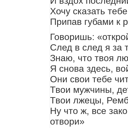
И вздох последни
Хочу сказать теб
Припав губами к р
Говоришь: «откро
След в след я за 
Знаю, что твоя л
Я снова здесь, во
Они свои тебе чи
Твои мужчины, де
Твои лжецы, Рем
Ну что ж, все зак
отвори»