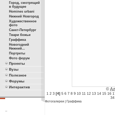
Город, смотрящий
в будущее
Homines urbani
Нижний Новгород
Художественное
фото
Санкт-Петербург
Твари божьи
Граффика
Новогодний
Нижний...
Портреты
Фото форум
Проекты
Вузы
Полезное
Форумы
Интерактив
©
Ал
1
2
3
[4]
5
6
7
8
9
10
11
12
13
14
15
16
1
34
Фотогалереи
|
Граффика
**