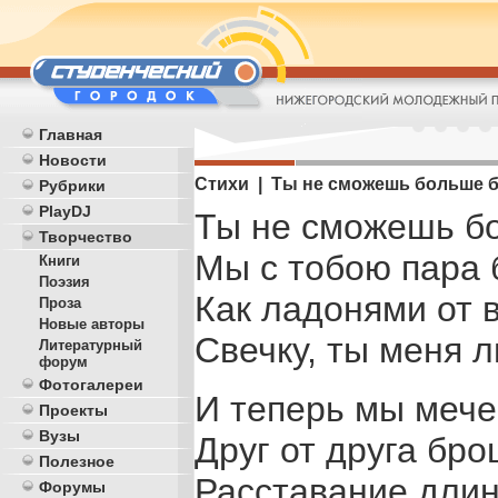
Главная
Новости
Стихи | Ты не сможешь больше б
Рубрики
PlayDJ
Ты не сможешь бо
Творчество
Мы с тобою пара 
Книги
Поэзия
Как ладонями от 
Проза
Новые авторы
Свечку, ты меня
л
Литературный
форум
Фотогалереи
И теперь мы мече
Проекты
Вузы
Друг от друга бро
Полезное
Расставание длин
Форумы