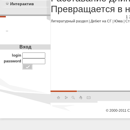
Интерактив
Превращается в
1
Литературный раздел
|
Дебют на СГ
|
Юкка
|
Ст
**
Вход
login
password
© 2000-2011 С