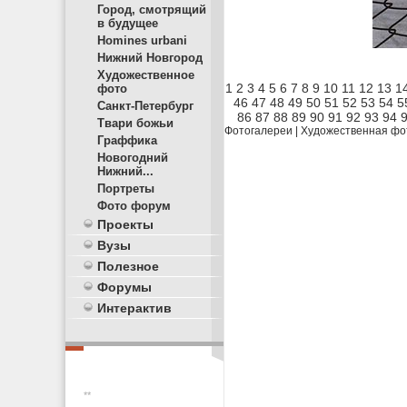
Город, смотрящий
в будущее
Homines urbani
Нижний Новгород
Художественное
1
2
3
4
5
6
7
8
9
10
11
12
13
1
фото
46
47
48
49
50
51
52
53
54
5
Санкт-Петербург
86
87
88
89
90
91
92
93
94
Твари божьи
Фотогалереи
|
Художественная фо
Граффика
Новогодний
Нижний...
Портреты
Фото форум
Проекты
Вузы
Полезное
Форумы
Интерактив
**