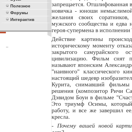
запрещается. Отшлифованная 
Полезное
новичка - юноши немыслимой 
Форумы
желания своих соратников,
Интерактив
мужского сообщества и едва н
героя-супермена в исполнении
Действие картины происх
историческому моменту отказ
**
закрытого самурайского 
цивилизацию. Фильм снят п
называют японским Александр
"наивного" классического ки
настоящий шедевр изобразител
Курита, снимавший фильмы 
решения (композитор Ричи Са
Дэвидом Боуи в фильме "Счаст
Это триумф Осимы, который 
работу, и все же завершил е
кресла.
- Почему вашей новой карт