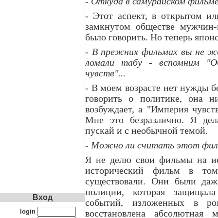
- Откуда в самурайском фильме
- Этот аспект, в открытом ил
замкнутом обществе мужчин-
было говорить. Но теперь японс
- В прежних фильмах вы не жд
ломали табу - вспомним "
чувств"...
- В моем возрасте нет нужды б
говорить о политике, она н
возбуждает, а "Империя чувст
Мне это безразлично. Я дел
пускай и с необычной темой.
- Можно ли считать этот фил
Я не делю свои фильмы на ис
исторический фильм в том
существовали. Они были даж
полиции, которая защищал
Вход
событий, изложенных в р
login
восстановлена абсолютная 