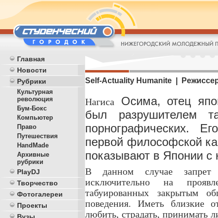
Главная
Новости
Self-Actuality Humanite | Режисс
Рубрики
Культурная
Осима, отец япон
революция
Нагиса
Бум-Бокс
был разрушителем т
Компьютер
порнографических. Ег
Право
Путешествия
первой философской кар
HandMade
показывают в Японии с
Архивные
рубрики
В данном случае запрет г
PlayDJ
исключительно на проявл
Творчество
табуированных закрытым об
Фотогалереи
поведения. Иметь близкие 
Проекты
любить, страдать, принимать л
Вузы