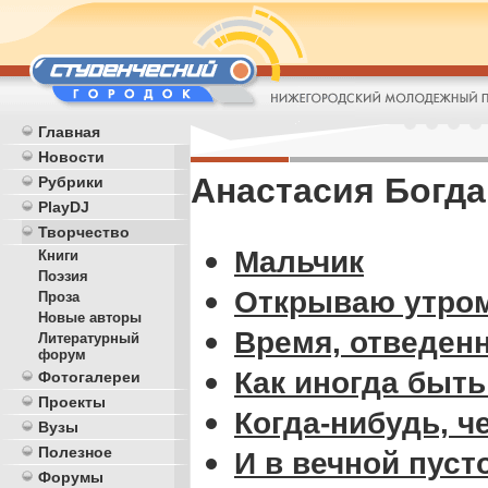
Главная
Новости
Анастасия Богда
Рубрики
PlayDJ
Творчество
Мальчик
Книги
Поэзия
Открываю утром 
Проза
Новые авторы
Время, отведенн
Литературный
форум
Как иногда быть 
Фотогалереи
Проекты
Когда-нибудь, ч
Вузы
Полезное
И в вечной пуст
Форумы