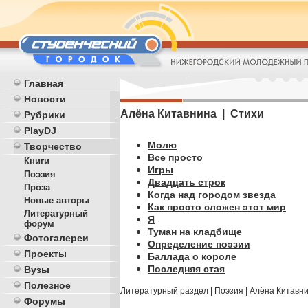
Главная
Новости
Алёна Китавнина | Стихи
Рубрики
PlayDJ
Молю
Творчество
Все просто
Книги
Игры
Поэзия
Двадцать строк
Проза
Когда над городом звезда
Новые авторы
Как просто сложен этот мир
Литературный
Я
форум
Туман на кладбище
Фотогалереи
Определение поэзии
Проекты
Баллада о короле
Последняя стая
Вузы
Полезное
Литературный раздел
|
Поэзия
|
Алёна Китавн
Форумы