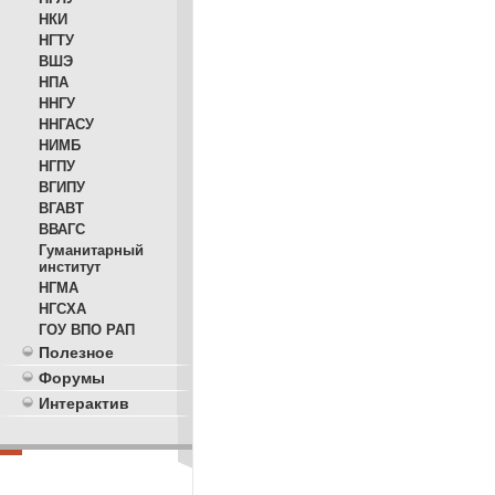
НКИ
НГТУ
ВШЭ
НПА
ННГУ
ННГАСУ
НИМБ
НГПУ
ВГИПУ
ВГАВТ
ВВАГС
Гуманитарный
институт
НГМА
НГСХА
ГОУ ВПО РАП
Полезное
Форумы
Интерактив