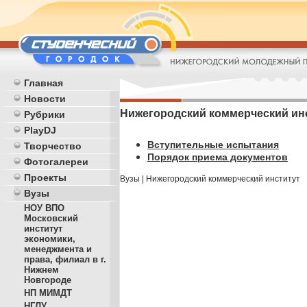
Главная
Новости
Нижегородский коммерческий ин
Рубрики
PlayDJ
Вступительные испытания
Творчество
Порядок приема документов
Фотогалереи
Проекты
Вузы
|
Нижегородский коммерческий институт
Вузы
НОУ ВПО
Московский
институт
экономики,
менеджмента и
права, филиал в г.
Нижнем
Новгороде
НП МИМДТ
НГЛУ