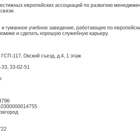
естижных европейских ассоциаций по развитию менеджме
связи.
 и гуманное учебное заведение, работающее по европейск
номике и сделать хорошую служебную карьеру.
ГСП-117, Окский съезд, д.4, 1 этаж
4-33, 33-02-51
u
3796
10300000014755
Новгород
722