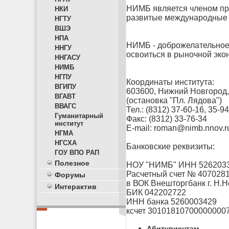
НИМБ является членом пр
НКИ
развитые международные 
НГТУ
ВШЭ
НПА
НИМБ - доброжелательное
ННГУ
освоиться в рыночной эко
ННГАСУ
НИМБ
НГПУ
Координаты института:
ВГИПУ
603600, Нижний Новгород, 
ВГАВТ
(остановка "Пл. Лядова")
ВВАГС
Тел.: (8312) 37-60-16, 35-9
Гуманитарный
Факс: (8312) 33-76-34
институт
E-mail:
roman@nimb.nnov.r
НГМА
НГСХА
Банковские реквизиты:
ГОУ ВПО РАП
Полезное
НОУ "НИМБ" ИНН 526203
Расчетный счет № 407028
Форумы
в ВОК Внешторгбанк г. Н.
Интерактив
БИК 042202722
ИНН банка 5260003429
ксчет 30101810700000000
Абитуриентам