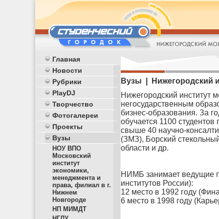
Главная
Новости
Вузы | Нижегородский и
Рубрики
PlayDJ
Нижегородский институт м
негосударственным образ
Творчество
бизнес-образования. За го
Фотогалереи
обучается 1100 студентов
Проекты
свыше 40 научно-консалти
Вузы
(ЗМЗ), Борский стекольны
области и др.
НОУ ВПО
Московский
институт
экономики,
НИМБ занимает ведущие по
менеджмента и
институтов России):
права, филиал в г.
12 место в 1992 году (Фин
Нижнем
Новгороде
6 место в 1998 году (Карье
НП МИМДТ
НГЛУ