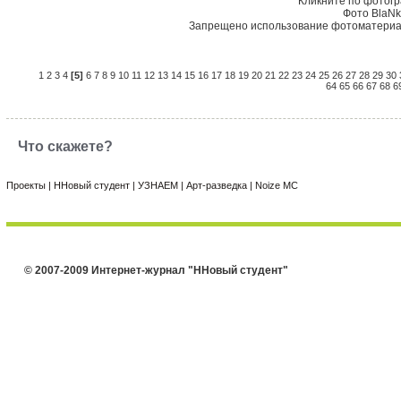
Кликните по фотог
Фото BlaNk
Запрещено использование фотоматериал
1
2
3
4
[5]
6
7
8
9
10
11
12
13
14
15
16
17
18
19
20
21
22
23
24
25
26
27
28
29
30
64
65
66
67
68
6
Что скажете?
Проекты
|
ННовый студент
|
УЗНАЕМ
|
Арт-разведка
|
Noize MC
© 2007-2009 Интернет-журнал "ННовый студент"