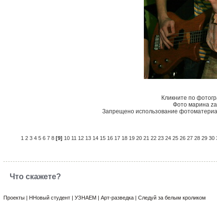
Кликните по фотог
Фото марина za
Запрещено использование фотоматериал
1
2
3
4
5
6
7
8
[9]
10
11
12
13
14
15
16
17
18
19
20
21
22
23
24
25
26
27
28
29
30
Что скажете?
Проекты
|
ННовый студент
|
УЗНАЕМ
|
Арт-разведка
|
Следуй за белым кроликом