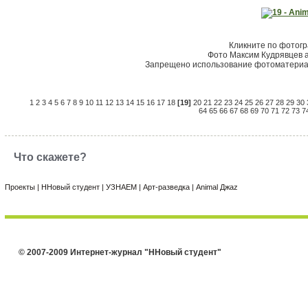
Кликните по фотог
Фото Максим Кудрявцев 
Запрещено использование фотоматериал
1
2
3
4
5
6
7
8
9
10
11
12
13
14
15
16
17
18
[19]
20
21
22
23
24
25
26
27
28
29
30
64
65
66
67
68
69
70
71
72
73
7
Что скажете?
Проекты
|
ННовый студент
|
УЗНАЕМ
|
Арт-разведка
|
Animal Джаz
© 2007-2009 Интернет-журнал "ННовый студент"