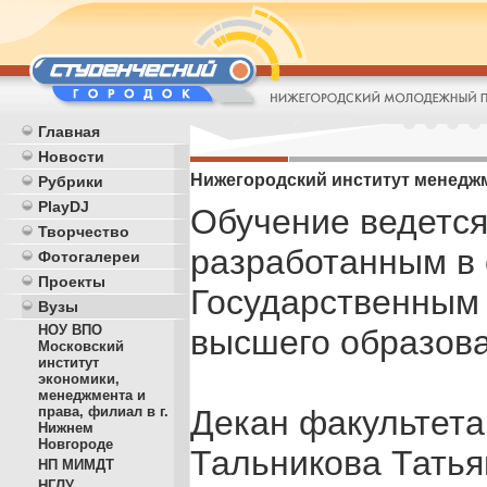
Главная
Новости
Нижегородский институт менеджм
Рубрики
PlayDJ
Обучение ведется
Творчество
разработанным в 
Фотогалереи
Проекты
Государственным
Вузы
НОУ ВПО
высшего образова
Московский
институт
экономики,
менеджмента и
Декан факультета 
права, филиал в г.
Нижнем
Новгороде
Тальникова Тать
НП МИМДТ
НГЛУ