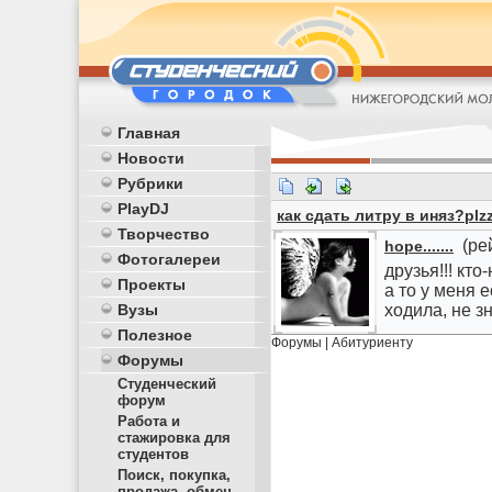
Главная
Новости
Рубрики
PlayDJ
как сдать литру в иняз?plzz
Творчество
(рей
hope.......
Фотогалереи
друзья!!! кт
Проекты
а то у меня е
Вузы
ходила, не зн
Полезное
Форумы
|
Абитуриенту
Форумы
Студенческий
форум
Работа и
стажировка для
студентов
Поиск, покупка,
продажа, обмен