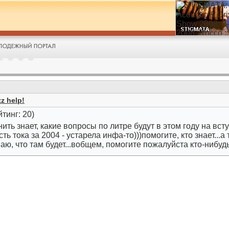
z help!
тинг: 20)
о-нить знает, какие вопросы по литре будут в этом году на в
сть тока за 2004 - устарела инфа-то)))помогите, кто знает...
аю, что там будет...вобщем, помогите пожалуйста кто-нибудь!!