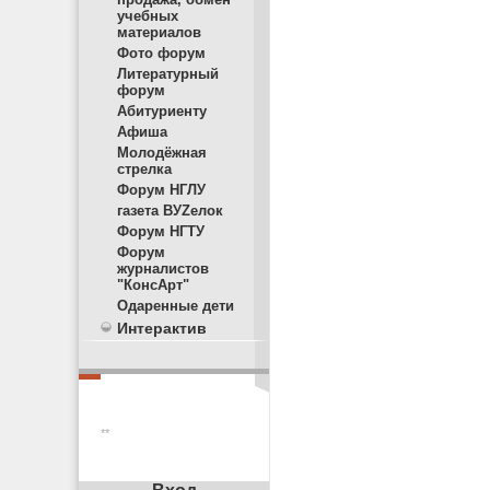
учебных
материалов
Фото форум
Литературный
форум
Абитуриенту
Афиша
Молодёжная
стрелка
Форум НГЛУ
газета ВУZелок
Форум НГТУ
Форум
журналистов
"КонсАрт"
Одаренные дети
Интерактив
**