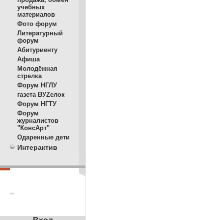
учебных
материалов
Фото форум
Литературный
форум
Абитуриенту
Афиша
Молодёжная
стрелка
Форум НГЛУ
газета ВУZелок
Форум НГТУ
Форум
журналистов
"КонсАрт"
Одаренные дети
Интерактив
**