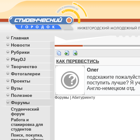
Главная
Новости
Рубрики
PlayDJ
КАК ПЕРЕВЕСТИСЬ
Творчество
Олег
Фотогалереи
подскажите пожалуйст
Проекты
поступить лучше? Я у
Вузы
Англо-немецком отд.
Полезное
Форумы
|
Абитуриенту
Форумы
Студенческий
форум
Работа и
стажировка для
студентов
Поиск, покупка,
продажа, обмен