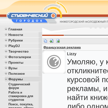
Главная
Новости
Рубрики
PlayDJ
Французская реклама
Творчество
Lizzy
Фотогалереи
Умоляю, у 
Проекты
Вузы
откликните
Полезное
курсовой п
Форумы
Студенческий
рекламы, и
форум
Работа и
найти книж
стажировка для
студентов
либо одно
Поиск, покупка,
продажа, обмен