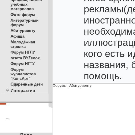
учебных
рекламы(де
материалов
Фото форум
иностранно
Литературный
форум
необходима
Абитуриенту
Афиша
иллюстраци
Молодёжная
стрелка
кого есть 
Форум НГЛУ
газета ВУZелок
названия, 
Форум НГТУ
Форум
помощь.
журналистов
"КонсАрт"
Одаренные дети
Форумы
|
Абитуриенту
Интерактив
**