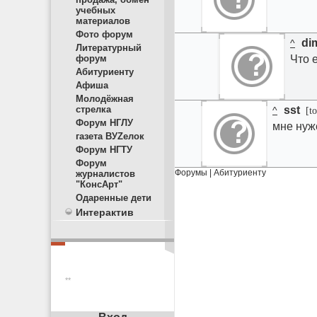
учебных
материалов
Фото форум
di
^
Литературный
форум
Что 
Абитуриенту
Афиша
Молодёжная
стрелка
sst
^
[to
Форум НГЛУ
мне нуже
газета ВУZелок
Форум НГТУ
Форум
Форумы
|
Абитуриенту
журналистов
"КонсАрт"
Одаренные дети
Интерактив
**