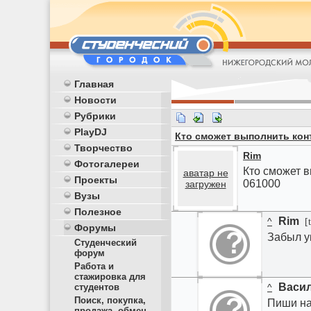
Главная
Новости
Рубрики
PlayDJ
Кто сможет выполнить кон
Творчество
Rim
Фотогалереи
Кто сможет 
аватар не
Проекты
061000
загружен
Вузы
Полезное
Rim
^
[t
Форумы
Забыл у
Студенческий
форум
Работа и
стажировка для
Васи
студентов
^
Поиск, покупка,
Пиши на
продажа, обмен