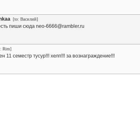
mkaa
[to: Василий]
есть пиши сюда
neo-6666@rambler.ru
: Rim]
н 11 семестр тусур!!! хелп!!! за вознаграждение!!!