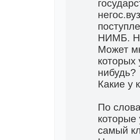
государс
негос.ву
поступле
НИМБ. Н
Может мн
которых 
нибудь?
Какие у 
По слова
которые 
самый к