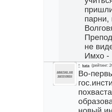
учитьс
пришли
парни,
Волгов
Препод
не виде
Имхо -
(рейтинг: 
^
kata
Во-первы
аватар не
загружен
гос.инст
похваста
образов
новый ин