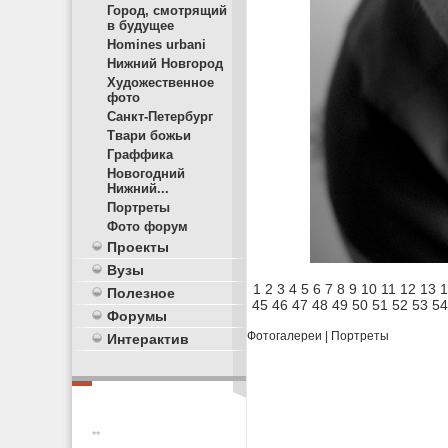
Город, смотрящий
в будущее
Homines urbani
Нижний Новгород
Художественное
фото
Санкт-Петербург
Твари божьи
Граффика
Новогодний
Нижний...
Портреты
Фото форум
Проекты
Вузы
1
2
3
4
5
6
7
8
9
10
11
12
13
1
Полезное
45
46
47
48
49
50
51
52
53
54
Форумы
Фотогалереи
|
Портреты
Интерактив
**