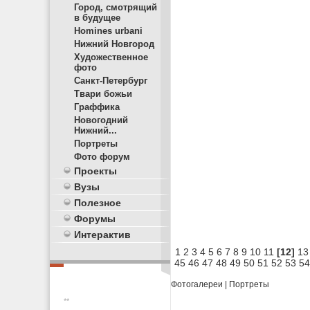
Город, смотрящий
в будущее
Homines urbani
Нижний Новгород
Художественное
фото
Санкт-Петербург
Твари божьи
Граффика
Новогодний
Нижний...
Портреты
Фото форум
Проекты
Вузы
Полезное
Форумы
Интерактив
1
2
3
4
5
6
7
8
9
10
11
[12]
13
45
46
47
48
49
50
51
52
53
54
Фотогалереи
|
Портреты
**