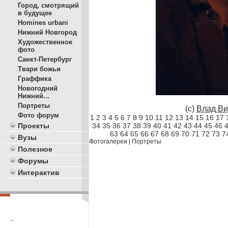
Город, смотрящий
в будущее
Homines urbani
Нижний Новгород
Художественное
фото
Санкт-Петербург
Твари божьи
Граффика
Новогодний
Нижний...
Портреты
(с)
Влад Ви
Фото форум
1
2
3
4
5
6
7
8
9
10
11
12
13
14
15
16
17
34
35
36
37
38
39
40
41
42
43
44
45
46
Проекты
63
64
65
66
67
68
69
70
71
72
73
7
Вузы
Фотогалереи
|
Портреты
Полезное
Форумы
Интерактив
**