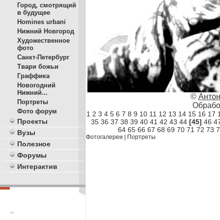
Город, смотрящий
в будущее
Homines urbani
Нижний Новгород
Художественное
фото
Санкт-Петербург
Твари божьи
Граффика
Новогодний
Нижний...
©
Антон
Портреты
Обработ
Фото форум
1
2
3
4
5
6
7
8
9
10
11
12
13
14
15
16
17
Проекты
35
36
37
38
39
40
41
42
43
44
[45]
46
4
64
65
66
67
68
69
70
71
72
73
7
Вузы
Фотогалереи
|
Портреты
Полезное
Форумы
Интерактив
**