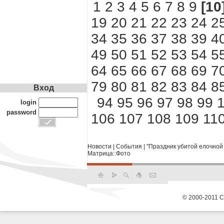
1
2
3
4
5
6
7
8
9
[10
19
20
21
22
23
24
2
34
35
36
37
38
39
4
49
50
51
52
53
54
5
64
65
66
67
68
69
7
79
80
81
82
83
84
8
Вход
94
95
96
97
98
99
login
password
106
107
108
109
11
Новости
|
События
|
"Праздник убитой елочной 
Матрица::Фото
© 2000-2011 С