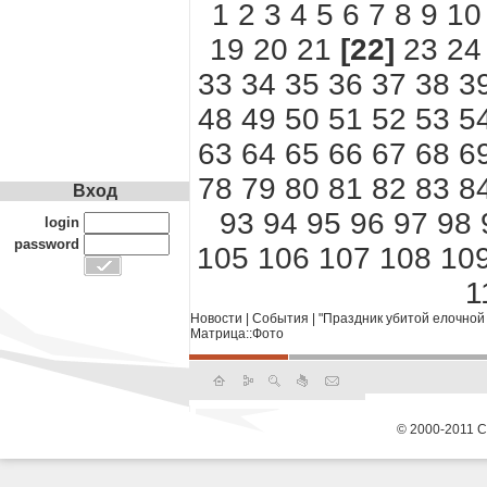
1
2
3
4
5
6
7
8
9
10
19
20
21
[22]
23
24
33
34
35
36
37
38
3
48
49
50
51
52
53
5
63
64
65
66
67
68
6
78
79
80
81
82
83
8
Вход
93
94
95
96
97
98
login
password
105
106
107
108
10
1
Новости
|
События
|
"Праздник убитой елочной 
Матрица::Фото
© 2000-2011 С