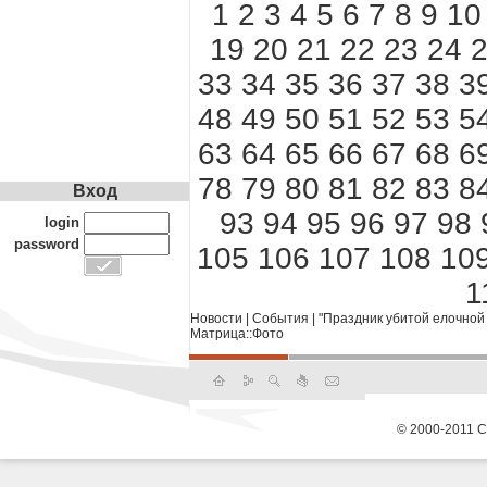
1
2
3
4
5
6
7
8
9
10
19
20
21
22
23
24
33
34
35
36
37
38
3
48
49
50
51
52
53
5
63
64
65
66
67
68
6
78
79
80
81
82
83
8
Вход
93
94
95
96
97
98
login
password
105
106
107
108
10
1
Новости
|
События
|
"Праздник убитой елочной 
Матрица::Фото
© 2000-2011 С