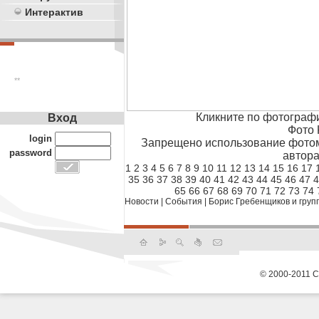
Интерактив
**
Кликните по фотограф
Вход
Фото 
login
Запрещено использование фотом
password
автора
1
2
3
4
5
6
7
8
9
10
11
12
13
14
15
16
17
35
36
37
38
39
40
41
42
43
44
45
46
47
4
65
66
67
68
69
70
71
72
73
74
Новости
|
События
|
Борис Гребенщиков и груп
© 2000-2011 С