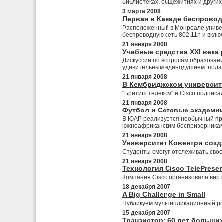
библиотеках, общежитиях и других
3 марта 2008
Первая в Канаде беспровод
Расположенный в Монреале универ
беспроводную сеть 802.11n и вкл
21 января 2008
Учебные средства XXI века
Дискуссии по вопросам образовани
удивительным единодушием: подав
21 января 2008
В Кембриджском университе
"Бритиш телеком" и Cisco подпис
21 января 2008
Футбол и Сетевые академии
В ЮАР реализуется необычный про
южноафриканским беспризорникам 
21 января 2008
Университет Ковентри созд
Студенты смогут отслеживать свое
21 января 2008
Технология Cisco TelePres
Компания Cisco организовала вир
18 декабря 2007
A Big Challenge in Small
Публикуем мультипликационный рол
15 декабря 2007
Транзистор: 60 лет больши