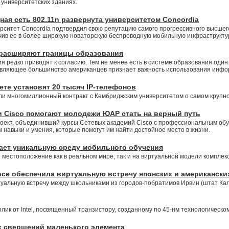
 университетских зданиях.
ная сеть 802.11n развернута университетом Concordia
ситет Concordia подтвердил свою репутацию самого прогрессивного высшего
ючив ее в более широкую новаторскую беспроводную мобильную инфраструкту
 расширяют границы образования
я редко приводят к согласию. Тем не менее есть в системе образования оди
ляющее большинство американцев признает важность использования информ
те установят 20 тысяч IP-телефонов
али многомиллионный контракт с Кембриджским университетом о самом крупн
 Cisco помогают молодежи ЮАР стать на верный путь
ект, объединивший курсы Сетевых академий Cisco с профессиональным обуч
навыки и умения, которые помогут им найти достойное место в жизни.
ает уникальную среду мобильного обучения
 местоположение как в реальном мире, так и на виртуальной модели комплекс
ence обеспечила виртуальную встречу японских и американск
туальную встречу между школьниками из городов-побратимов Ирвин (штат Кал
ик от Intel, посвященный транзистору, созданному по 45-нм технологическо
х свершений маленького элемента