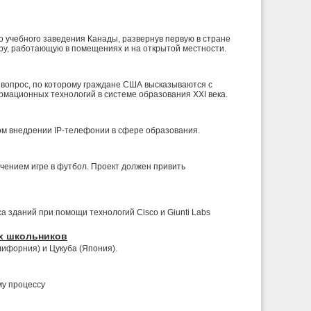
 учебного заведения Канады, развернув первую в стране
ру, работающую в помещениях и на открытой местности.
н вопрос, по которому граждане США высказываются с
ационных технологий в системе образования XXI века.
ом внедрении IP-телефонии в сфере образования.
ением игре в футбол. Проект должен привить
а зданий при помощи технологий Cisco и Giunti Labs
их школьников
ифорния) и Цукуба (Япония).
му процессу