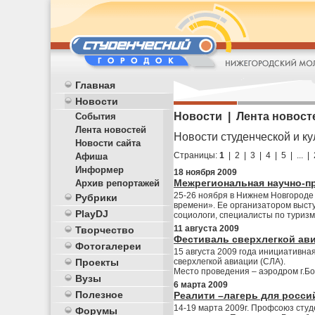
Главная
Новости
Новости | Лента новост
События
Лента новостей
Новости студенческой и ку
Новости сайта
Страницы:
1
|
2
|
3
|
4
|
5
|
...
|
Афиша
Информер
18 ноября 2009
Межрегиональная научно-п
Архив репортажей
25-26 ноября в Нижнем Новгороде
Рубрики
времени». Ее организатором высту
PlayDJ
социологи, специалисты по туризм
11 августа 2009
Творчество
Фестиваль сверхлегкой ав
Фотогалереи
15 августа 2009 года инициативна
сверхлегкой авиации (СЛА).
Проекты
Место проведения – аэродром г.Бо
Вузы
6 марта 2009
Полезное
Реалити –лагерь для росси
14-19 марта 2009г. Профсоюз сту
Форумы