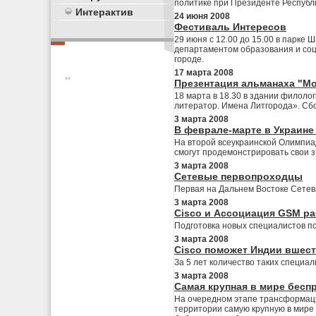
политике при Президенте Республи
Интерактив
24 июня 2008
Фестиваль Интересов
29 июня с 12.00 до 15.00 в парк
департаментом образования и соци
городе.
17 марта 2008
**
Презентация альманаха "Мо
18 марта в 18.30 в здании филоло
литератор. Имена Литгорода». Cб
3 марта 2008
В феврале-марте в Украине
На второй всеукраинской Олимпиад
смогут продемонстрировать свои 
3 марта 2008
Сетевые первопроходцы
Первая на Дальнем Востоке Сетев
3 марта 2008
Cisco и Ассоциация GSM р
Подготовка новых специалистов п
3 марта 2008
Cisco поможет Индии вшес
За 5 лет количество таких специал
3 марта 2008
Cамая крупная в мире бесп
На очередном этапе трансформаци
территории самую крупную в мире 