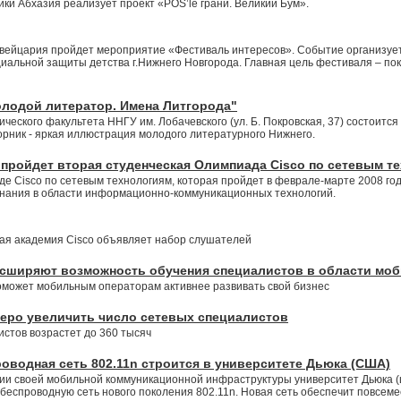
ки Абхазия реализует проект «POS’le грани. Великий Бум».
е Швейцария пройдет мероприятие «Фестиваль интересов». Событие организу
альной защиты детства г.Нижнего Новгорода. Главная цель фестиваля – пок
лодой литератор. Имена Литгорода"
гического факультета ННГУ им. Лобачевского (ул. Б. Покровская, 37) состои
орник - яркая иллюстрация молодого литературного Нижнего.
 пройдет вторая студенческая Олимпиада Cisco по сетевым т
е Cisco по сетевым технологиям, которая пройдет в феврале-марте 2008 года
знания в области информационно-коммуникационных технологий.
ая академия Cisco объявляет набор слушателей
асширяют возможность обучения специалистов в области мо
оможет мобильным операторам активнее развивать свой бизнес
теро увеличить число сетевых специалистов
истов возрастет до 360 тысяч
роводная сеть 802.11n строится в университете Дьюка (США)
и своей мобильной коммуникационной инфраструктуры университет Дьюка (
беспроводную сеть нового поколения 802.11n. Новая сеть обеспечит повсеме