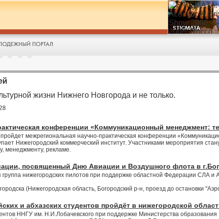
ей
льтурной жизни Нижнего Новгорода и не только.
28
рактическая конференции «Коммуникационный менеджмент: те
 пройдет межрегиональная научно-практическая конференции «Коммуникаци
пает Нижегородский коммерческий институт. Участниками мероприятия стану
у, менеджменту, рекламе.
иации, посвященный Дню Авиации и Воздушного флота в г.Бо
я группа нижегородских пилотов при поддержке областной Федерации СЛА и 
городска (Нижегородская область, Богородский р-н, проезд до остановки "Аэр
йских и абхазских студентов пройдёт в нижегородской облас
дентов ННГУ им. Н.И.Лобачевского при поддержке Министерства образования