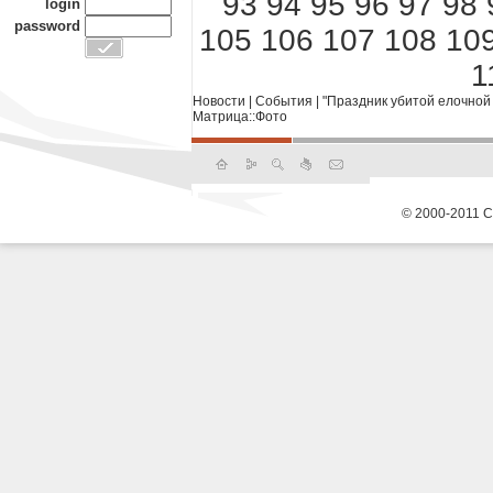
93
94
95
96
97
98
login
password
105
106
107
108
10
1
Новости
|
События
|
"Праздник убитой елочной 
Матрица::Фото
© 2000-2011 С