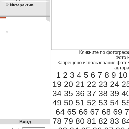
Интерактив
**
Кликните по фотограф
Фото k
Запрещено использование фотом
автора
1
2
3
4
5
6
7
8
9
10
19
20
21
22
23
24
2
34
35
36
37
38
39
4
49
50
51
52
53
54
5
64
65
66
67
68
69
78
79
80
81
82
83
8
Вход