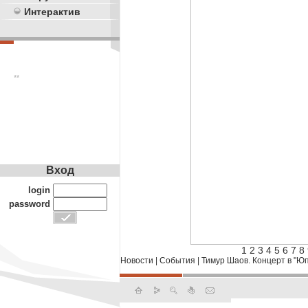
Интерактив
**
Вход
login
password
1
2
3
4
5
6
7
8
Новости
|
События
|
Тимур Шаов. Концерт в "Ю