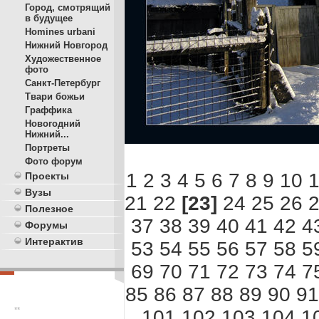
Город, смотрящий
в будущее
Homines urbani
Нижний Новгород
Художественное
фото
Санкт-Петербург
Твари божьи
Граффика
Новогодний
Нижний...
Портреты
Фото форум
1
2
3
4
5
6
7
8
9
10
1
Проекты
Вузы
21
22
[23]
24
25
26
Полезное
37
38
39
40
41
42
4
Форумы
Интерактив
53
54
55
56
57
58
5
69
70
71
72
73
74
7
85
86
87
88
89
90
91
**
101
102
103
104
1