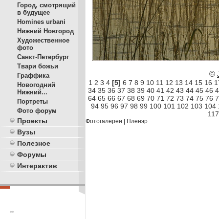
Город, смотрящий
в будущее
Homines urbani
Нижний Новгород
Художественное
фото
Санкт-Петербург
Твари божьи
©
Граффика
1
2
3
4
[5]
6
7
8
9
10
11
12
13
14
15
16
1
Новогодний
34
35
36
37
38
39
40
41
42
43
44
45
46
4
Нижний...
64
65
66
67
68
69
70
71
72
73
74
75
76
7
Портреты
94
95
96
97
98
99
100
101
102
103
104
Фото форум
117
Проекты
Фотогалереи
|
Пленэр
Вузы
Полезное
Форумы
Интерактив
**