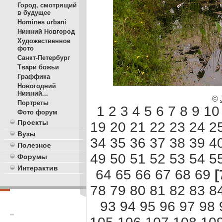
Город, смотрящий
в будущее
Homines urbani
Нижний Новгород
Художественное
фото
Санкт-Петербург
Твари божьи
Граффика
Новогодний
Нижний...
©
Портреты
1
2
3
4
5
6
7
8
9
10
Фото форум
Проекты
19
20
21
22
23
24
2
Вузы
34
35
36
37
38
39
4
Полезное
49
50
51
52
53
54
5
Форумы
Интерактив
64
65
66
67
68
69
[
78
79
80
81
82
83
8
93
94
95
96
97
98
**