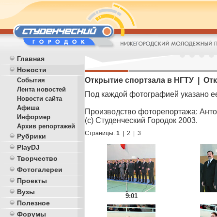
Главная
Новости
Открытие спортзала в НГТУ | Отк
События
Лента новостей
Под каждой фотографией указано е
Новости сайта
Афиша
Производство фоторепортажа: Анто
Информер
(с) Студенческий Городок 2003.
Архив репортажей
Страницы:
1
|
2
|
3
Рубрики
PlayDJ
Творчество
Фотогалереи
Проекты
Вузы
9:01
Полезное
Форумы