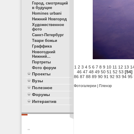
Город, смотрящий
в будущее
Homines urbani
Нижний Новгород
Художественное
фото
Санкт-Петербург
Твари божьи
Граффика
Новогодний
Нижний...
Портреты
1
2
3
4
5
6
7
8
9
10
11
12
13
1
Фото форум
46
47
48
49
50
51
52
53
[54]
Проекты
86
87
88
89
90
91
92
93
94
95
Вузы
Фотогалереи
|
Пленэр
Полезное
Форумы
Интерактив
**