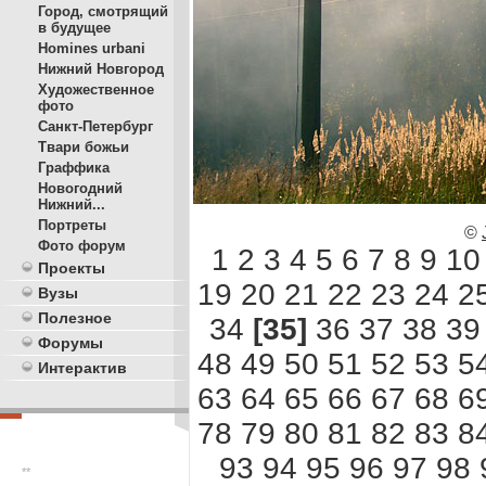
Город, смотрящий
в будущее
Homines urbani
Нижний Новгород
Художественное
фото
Санкт-Петербург
Твари божьи
Граффика
Новогодний
Нижний...
Портреты
©
Фото форум
1
2
3
4
5
6
7
8
9
10
Проекты
19
20
21
22
23
24
2
Вузы
Полезное
34
[35]
36
37
38
39
Форумы
48
49
50
51
52
53
5
Интерактив
63
64
65
66
67
68
6
78
79
80
81
82
83
8
93
94
95
96
97
98
**