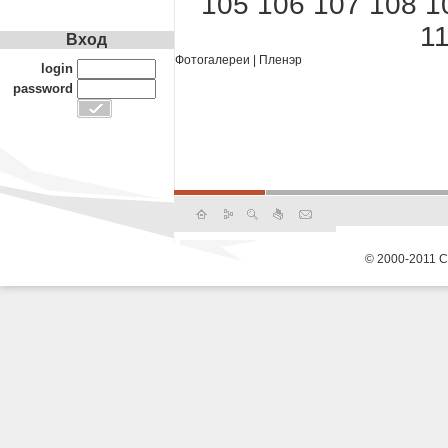
105
106
107
108
1
1
Вход
Фотогалереи
|
Пленэр
login
password
© 2000-2011 С