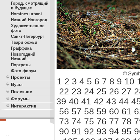
Город, смотрящий
в будущее
Homines urbani
Нижний Новгород
Художественное
фото
Санкт-Петербург
Твари божьи
Граффика
Новогодний
Нижний...
Портреты
Фото форум
©
Symb
Проекты
1
2
3
4
5
6
7
8
9
10
Вузы
22
23
24
25
26
27
2
Полезное
Форумы
39
40
41
42
43
44
4
Интерактив
56
57
58
59
60
61
6
73
74
75
76
77
78
7
90
91
92
93
94
95
9
**