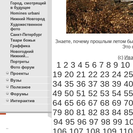
Город, смотрящий
в будущее
Homines urbani
Нижний Новгород
Художественное
фото
Санкт-Петербург
Твари божьи
Знаете, почему прошлым летом был
Граффика
Это 
Новогодний
Нижний...
(c)
Ива
Портреты
1
2
3
4
5
6
7
8
9
10
Фото форум
19
20
21
22
23
24
2
Проекты
Вузы
34
35
36
37
38
39
4
Полезное
49
50
51
52
53
54
5
Форумы
64
65
66
67
68
69
7
Интерактив
79
80
81
82
83
84
8
94
95
96
97
98
99
1
106
107
108
109
110
**