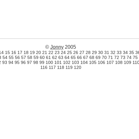
©
Jonny
2005
14
15
16
17
18
19
20
21
22
23
24
25
26
27
28
29
30
31
32
33
34
35
3
3
54
55
56
57
58
59
60
61
62
63
64
65
66
67
68
69
70
71
72
73
74
75
2
93
94
95
96
97
98
99
100
101
102
103
104
105
106
107
108
109
11
116
117
118
119
120