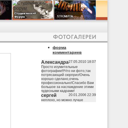
форма
комментариев
Александра
27.05.2010 18:07
Просто изумительные
фотографии!!!Что ни фото,так
потрясающий сюрприз!Очень
хорошо сделано,очень
профессионально!Спасибо Вам
большое за наслаждение этими
чудесными кадрами!
сергей
20.01.2006 22:39
неплохо, но можно лучше