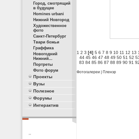
Город, смотрящий
в будущее
Homines urbani
Нижний Новгород
Художественное
фото
Санкт-Петербург
Твари божьи
Граффика
1
2
3
[4]
5
6
7
8
9
10
11
12
13
Новогодний
44
45
46
47
48
49
50
51
52
5
Нижний...
83
84
85
86
87
88
89
90
91
9
Портреты
Фото форум
Фотогалереи
|
Пленэр
Проекты
Вузы
Полезное
Форумы
Интерактив
**