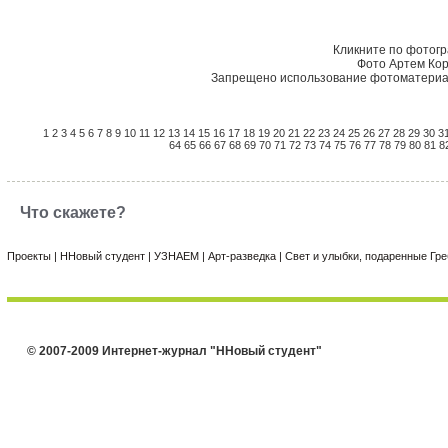
Кликните по фотог
Фото Артем Кор
Запрещено использование фотоматериал
1
2
3
4
5
6
7
8
9
10
11
12
13
14
15
16
17
18
19
20
21
22
23
24
25
26
27
28
29
30
3
64
65
66
67
68
69
70
71
72
73
74
75
76
77
78
79
80
81
8
Что скажете?
Проекты
|
ННовый студент
|
УЗНАЕМ
|
Арт-разведка
|
Свет и улыбки, подаренные Г
© 2007-2009 Интернет-журнал "ННовый студент"