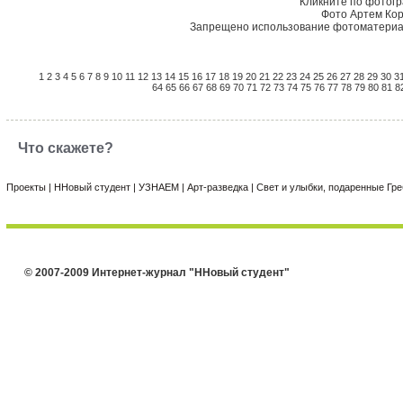
Кликните по фотог
Фото Артем Кор
Запрещено использование фотоматериал
1
2
3
4
5
6
7
8
9
10
11
12
13
14
15
16
17
18
19
20
21
22
23
24
25
26
27
28
29
30
3
64
65
66
67
68
69
70
71
72
73
74
75
76
77
78
79
80
81
8
Что скажете?
Проекты
|
ННовый студент
|
УЗНАЕМ
|
Арт-разведка
|
Свет и улыбки, подаренные Г
© 2007-2009 Интернет-журнал "ННовый студент"