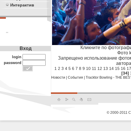
Интерактив
**
Кликните по фотограф
Вход
Фото k
login
Запрещено использование фотом
password
автора
1
2
3
4
5
6
7
8
9
10
11
12
13
14
15
16
1
[34]
Новости
|
События
|
Tracktor Bowling - THE BES
© 2000-2011 С