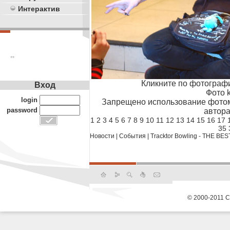
Интерактив
**
Кликните по фотограф
Вход
Фото k
login
Запрещено использование фотом
password
автора
1
2
3
4
5
6
7
8
9
10
11
12
13
14
15
16
17
35
Новости
|
События
|
Tracktor Bowling - THE BES
© 2000-2011 С