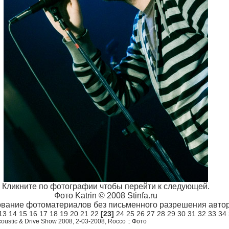
Кликните по фотографии чтобы перейти к следующей.
Фото Katrin © 2008 Stinfa.ru
вание фотоматериалов без письменного разрешения автор
13
14
15
16
17
18
19
20
21
22
[23]
24
25
26
27
28
29
30
31
32
33
34
oustic & Drive Show 2008, 2-03-2008, Rocco :: Фото