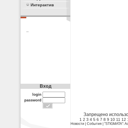
Интерактив
**
Вход
login
password
Запрещено использо
1
2
3
4
5
6
7
8
9
10
11
12
Новости
|
События
|
"STIGMATA": Ac