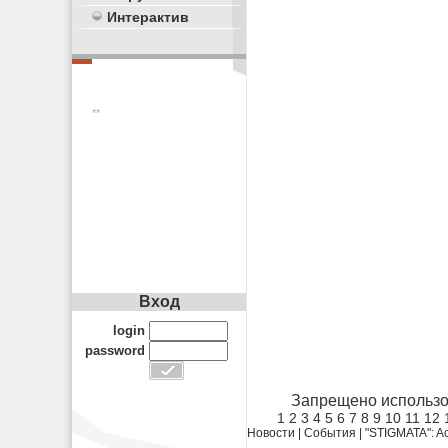
Интерактив
**
Вход
login
password
Запрещено использо
1
2
3
4
5
6
7
8
9
10
11
12
Новости
|
События
|
"STIGMATA": Ac