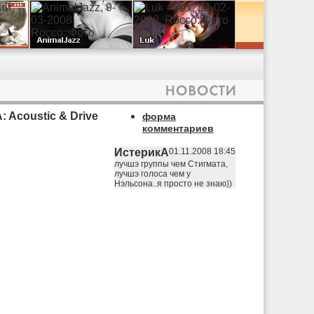
: Acoustic & Drive
форма
комментариев
ИстерикА
01.11.2008 18:45
лучшэ группы чем Стигмата,
лучшэ голоса чем у
Нэльсона..я просто не знаю))