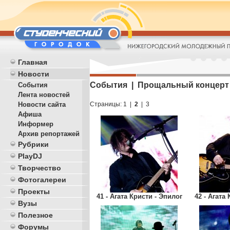
Главная
Новости
События | Прощальный концерт гр
События
Лента новостей
Страницы:
1
|
2
|
3
Новости сайта
Афиша
Информер
Архив репортажей
Рубрики
PlayDJ
Творчество
Фотогалереи
Проекты
41 - Агата Кристи - Эпилог
42 - Агата
Вузы
Полезное
Форумы