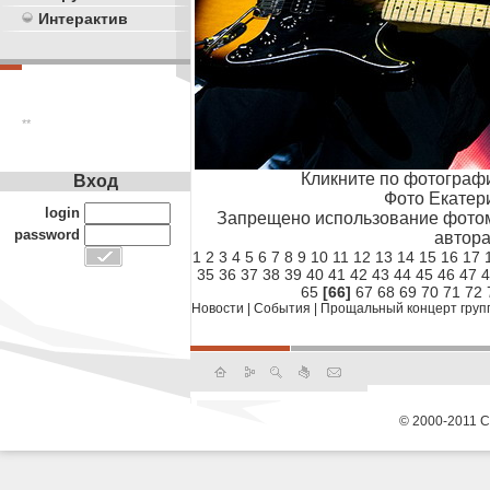
Интерактив
**
Кликните по фотограф
Вход
Фото Екатер
login
Запрещено использование фотом
password
автора
1
2
3
4
5
6
7
8
9
10
11
12
13
14
15
16
17
35
36
37
38
39
40
41
42
43
44
45
46
47
4
65
[66]
67
68
69
70
71
72
Новости
|
События
|
Прощальный концерт группы
© 2000-2011 С