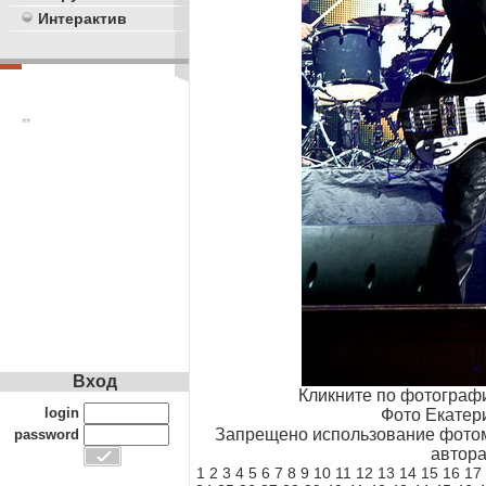
Интерактив
**
Вход
Кликните по фотограф
login
Фото Екатер
Запрещено использование фотом
password
автора
1
2
3
4
5
6
7
8
9
10
11
12
13
14
15
16
17