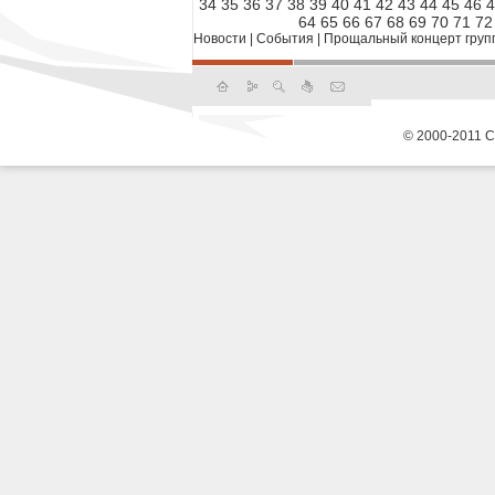
34
35
36
37
38
39
40
41
42
43
44
45
46
4
64
65
66
67
68
69
70
71
72
Новости
|
События
|
Прощальный концерт группы
© 2000-2011 С