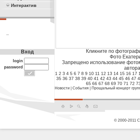
Интерактив
**
Кликните по фотограф
Вход
Фото Екатер
login
Запрещено использование фотом
password
автора
1
2
3
4
5
6
7
8
9
10
11
12
13
14
15
16
17
35
36
37
38
39
40
41
42
43
44
45
46
47
4
65
66
67
68
69
70
71
72
7
Новости
|
События
|
Прощальный концерт группы
© 2000-2011 С